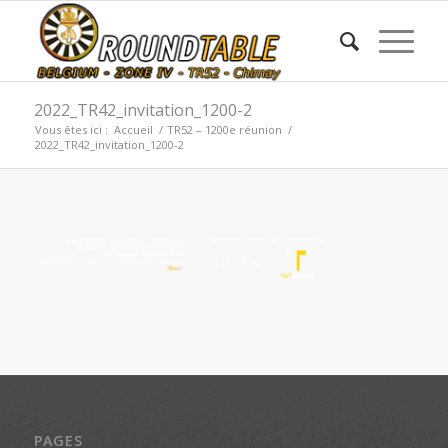
2022_TR42_invitation_1200-2
Vous êtes ici :
Accueil
/
TR52 – 1200e réunion
/
2022_TR42_invitation_1200-2
PAGES