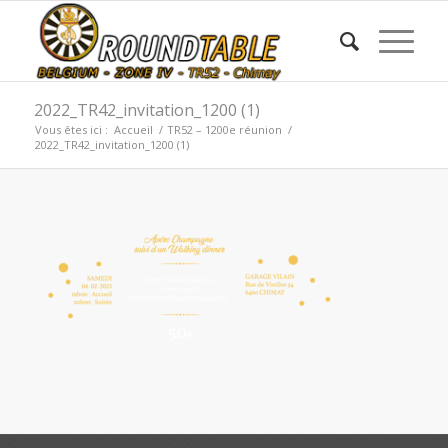
2022_TR42_invitation_1200 (1)
Vous êtes ici :
Accueil
/
TR52 – 1200e réunion
/
2022_TR42_invitation_1200 (1)